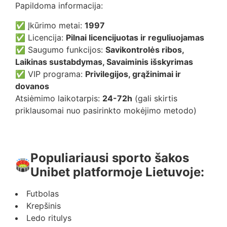
Papildoma informacija:
✅ Įkūrimo metai:
1997
✅ Licencija:
Pilnai licencijuotas ir reguliuojamas
✅ Saugumo funkcijos:
Savikontrolės ribos,
Laikinas sustabdymas, Savaiminis išskyrimas
✅ VIP programa:
Privilegijos, grąžinimai ir
dovanos
Atsiėmimo laikotarpis:
24-72h
(gali skirtis
priklausomai nuo pasirinkto mokėjimo metodo)
Populiariausi sporto šakos
🏟️
Unibet platformoje Lietuvoje:
Futbolas
Krepšinis
Ledo ritulys