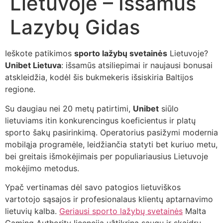
Lietuvoje – Issamus
Lazybų Gidas
Ieškote patikimos
sporto lažybų svetainės
Lietuvoje?
Unibet Lietuva
: išsamūs atsiliepimai ir naujausi bonusai
atskleidžia, kodėl šis bukmekeris išsiskiria Baltijos
regione.
Su daugiau nei 20 metų patirtimi,
Unibet
siūlo
lietuviams itin konkurencingus koeficientus ir platų
sporto šakų pasirinkimą. Operatorius pasižymi modernia
mobiląja programėle, leidžiančia statyti bet kuriuo metu,
bei greitais išmokėjimais per populiariausius Lietuvoje
mokėjimo metodus.
Ypač vertinamas dėl savo patogios lietuviškos
vartotojo sąsajos ir profesionalaus klientų aptarnavimo
lietuvių kalba.
Geriausi sporto lažybų svetainės
Malta