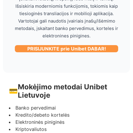
Išsiskiria moderniomis funkcijomis, tokiomis kaip
tiesioginės transliacijos ir mobilioji aplikacija.
Vartotojai gali naudotis įvairiais įnašų/išėmimo
metodais, įskaitant banko pervedimus, korteles ir
elektronines pinigines.
PRISIJUNKITE prie Unibet DABAR!
Mokėjimo metodai Unibet
💳
Lietuvoje
Banko pervedimai
Kredito/debeto kortelės
Elektroninės piniginės
Kriptovaliutos