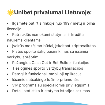
🌟
Unibet privalumai Lietuvoje:
Ilgametė patirtis rinkoje nuo 1997 metų ir pilna
licencija
Patrauklūs nemokami statymai ir kreditai
naujiems klientams
Įvairūs mokėjimo būdai, įskaitant kriptovaliutas
Platus sporto šakų pasirinkimas su išsamia
varžybų aprėptimi
Pažangios Cash Out ir Bet Builder funkcijos
Tiesioginės sporto varžybų transliacijos
Patogi ir funkcionali mobilioji aplikacija
Išsamios atsakingo lošimo priemonės
VIP programa su specialiomis privilegijomis
Detali statistika ir statymo istorijos sekimas