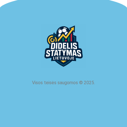
Visos teisės saugomos
©
2025.
apie mus