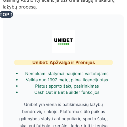
Gaming Authority licencija užtikrina saugų ir skaidrų
lažybų procesą.
TOP 1
Unibet: Apžvalga ir Premijos
Nemokami statymai naujiems vartotojams
Veikia nuo 1997 metų, pilnai licencijuotas
Platus sporto šakų pasirinkimas
Cash Out ir Bet Builder funkcijos
Unibet yra viena iš patikimiausių lažybų
bendrovių rinkoje. Platforma siūlo puikias
galimybes statyti ant populiarių sporto šakų,
įskaitant futbolą, krepšinį, ledo ritulį ir tenisą.