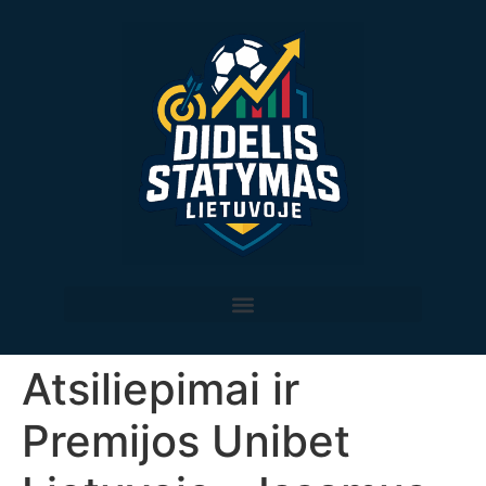
Atsiliepimai ir
Premijos Unibet