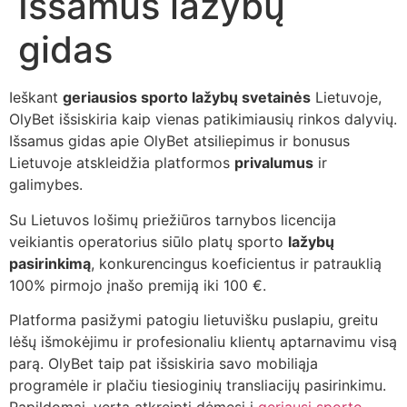
Issamus lazybų
gidas
Ieškant
geriausios sporto lažybų svetainės
Lietuvoje,
OlyBet išsiskiria kaip vienas patikimiausių rinkos dalyvių.
Išsamus gidas apie OlyBet atsiliepimus ir bonusus
Lietuvoje atskleidžia platformos
privalumus
ir
galimybes.
Su Lietuvos lošimų priežiūros tarnybos licencija
veikiantis operatorius siūlo platų sporto
lažybų
pasirinkimą
, konkurencingus koeficientus ir patrauklią
100% pirmojo įnašo premiją iki 100 €.
Platforma pasižymi patogiu lietuvišku puslapiu, greitu
lėšų išmokėjimu ir profesionaliu klientų aptarnavimu visą
parą. OlyBet taip pat išsiskiria savo mobiliąja
programėle ir plačiu tiesioginių transliacijų pasirinkimu.