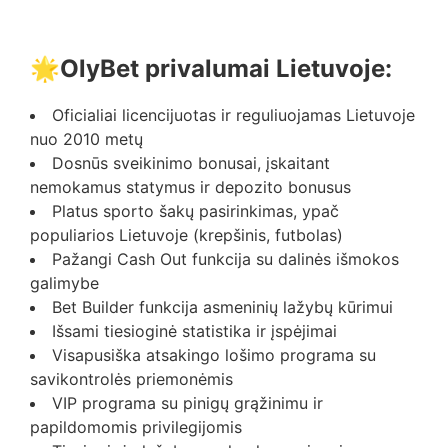
🌟
OlyBet privalumai Lietuvoje:
Oficialiai licencijuotas ir reguliuojamas Lietuvoje
nuo 2010 metų
Dosnūs sveikinimo bonusai, įskaitant
nemokamus statymus ir depozito bonusus
Platus sporto šakų pasirinkimas, ypač
populiarios Lietuvoje (krepšinis, futbolas)
Pažangi Cash Out funkcija su dalinės išmokos
galimybe
Bet Builder funkcija asmeninių lažybų kūrimui
Išsami tiesioginė statistika ir įspėjimai
Visapusiška atsakingo lošimo programa su
savikontrolės priemonėmis
VIP programa su pinigų grąžinimu ir
papildomomis privilegijomis