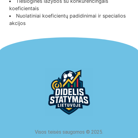
Tiesioginės lažybos su konkurencingais
koeficientais
Nuolatiniai koeficientų padidinimai ir specialios
akcijos
Visos teisės saugomos
©
2025.